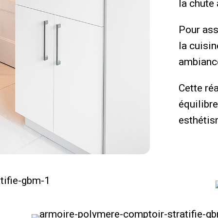
la chute 
Pour ass
la cuisi
ambiance
Cette réa
équilibre
esthétis