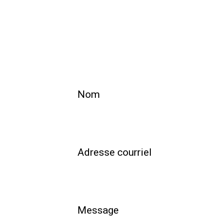
Vous ave
mesur