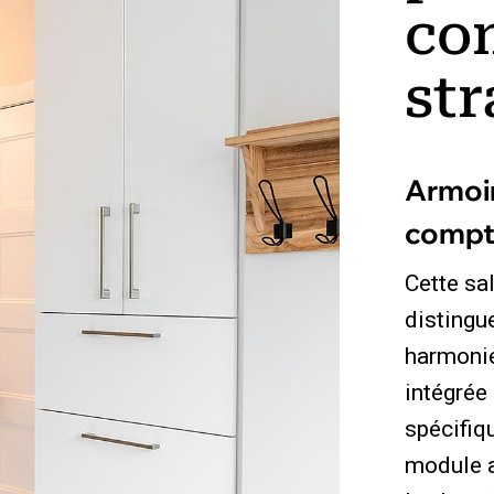
co
str
Armoir
compto
Cette sa
distingu
harmonie
intégrée
spécifiqu
module 