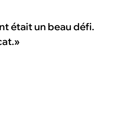
t était un beau défi.
cat.»