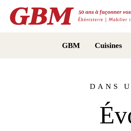
GBM
Cuisines
DANS 
Év