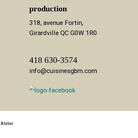
production
318, avenue Fortin,
Girardville QC G0W 1R0
418 630-3574
info@cuisinesgbm.com
Atelier